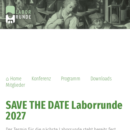
Weniger ist mehr
⌂ Home
Konferenz
Programm
Downloads
Mitglieder
SAVE THE DATE Laborrunde
22. Laborrunde-Symposium am 23. und 24. Apr
2027
Der Termin für die nächste Laborrunde steht bereits fest.